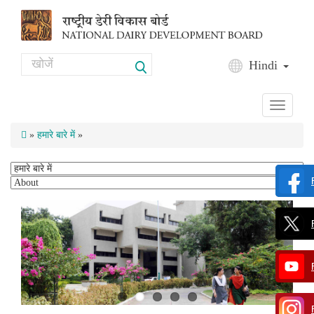
Skip to main content
Search
Hindi
Search form
Toggle
navigati
»
हमारे बारे में
»