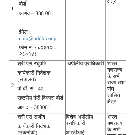
क्षेत्र
बोर्ड
1
आणंद – 388 001
ईमेल :
cpio@nddb.coop
फोन नं. : ०२६९२ -
२६०१४८
श्री एस रघुपति
अपीलीय प्राधिकारी
भारत
गणराज्‍य
कार्यकारी निदेशक
के सभी
(संचालन)
राज्‍य तथा
2
पो.बॉ. सं. 40
संघ
शासित
राष्‍ट्रीय डेरी विकास बोर्ड
क्षेत्र
आणंद – 388001
श्री एस राजीव
विशेष अपीलीय
भारत
प्राधिकारी
गणराज्‍य
कार्यकारी निदेशक
के सभी
(तकनीकी)
आरटीआई