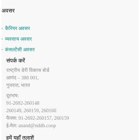
अवसर
कैरियर अवसर
व्यवसाय अवसर
कंसल्टेंसी अवसर
संपर्क करें
राष्‍ट्रीय डेरी विकास बोर्ड
आणंद – 388 001,
गुजरात, भारत
दूरभाष:
91-2692-260148
260149, 260159, 260160
फैक्‍स: 91-2692-260157, 260159
ई-मेल:
anand@nddb.coop
हमें यहाँ तलाशें