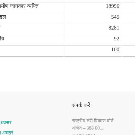
ामीण जानकार व्‍यक्ति
18996
ंडल
545
8281
रीय
92
100
संपर्क करें
राष्‍ट्रीय डेरी विकास बोर्ड
र अवसर
आणंद – 388 001,
ाय अवसर