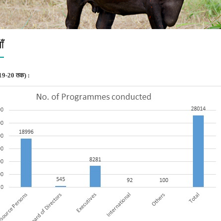
ाँ
19-20
तक
)
: