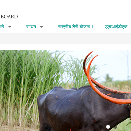
री
साधन
राष्ट्रीय डेरी योजना I
एएचआईडीएफ
»
»