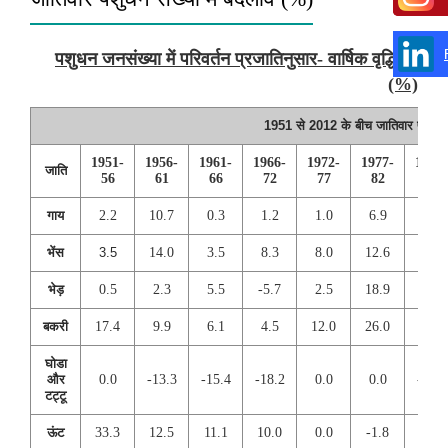
पशुधन जनसंख्या में परिवर्तन प्रजातिनुसार- वार्षिक वृद्धि दर
(%)
1951 से 2012 के बीच जातिवार पशुधन 
1951-
1956-
1961-
1966-
1972-
1977-
1982-
जाति
56
61
66
72
77
82
87
गाय
2.2
10.7
0.3
1.2
1.0
6.9
3.8
भेंस
3.5
14.0
3.5
8.3
8.0
12.6
8.9
भेड़
0.5
2.3
5.5
-5.7
2.5
18.9
-6.3
बकरी
17.4
9.9
6.1
4.5
12.0
26.0
15.7
घोडा
और
0.0
-13.3
-15.4
-18.2
0.0
0.0
-11.1
टट्टू
ऊंट
33.3
12.5
11.1
10.0
0.0
-1.8
-7.4