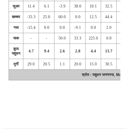
सूअर
11.4
6.1
-3.9
38.0
10.1
32.5
5.6
खच्चर
-33.3
25.0
60.0
0.0
12.5
44.4
30.8
गधा
-15.4
0.0
0.0
-9.1
0.0
2.0
-5.9
याक
-
-
50.0
33.3
225.0
0.0
-69.2
कुल
4.7
9.4
2.6
2.8
4.4
13.7
6.1
पशुधन
मुर्गी
29.0
20.5
1.1
20.0
15.0
30.5
32.5
स्रोत : पशुधन जनगणना, MoFA