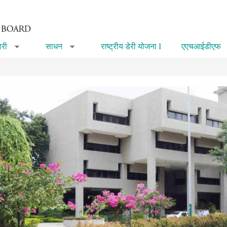
री
साधन
राष्ट्रीय डेरी योजना I
एएचआईडीएफ
»
»