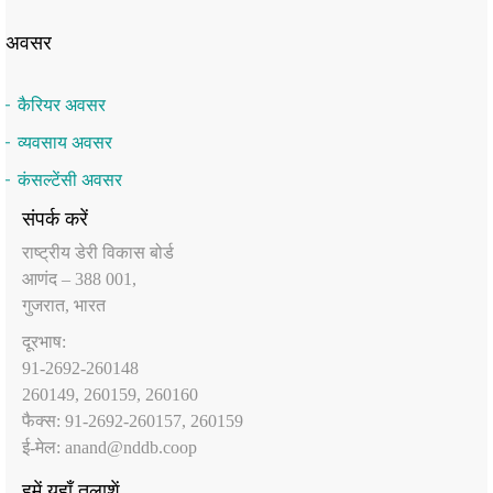
अवसर
कैरियर अवसर
व्यवसाय अवसर
कंसल्टेंसी अवसर
संपर्क करें
राष्‍ट्रीय डेरी विकास बोर्ड
आणंद – 388 001,
गुजरात, भारत
दूरभाष:
91-2692-260148
260149, 260159, 260160
फैक्‍स: 91-2692-260157, 260159
ई-मेल:
anand@nddb.coop
हमें यहाँ तलाशें