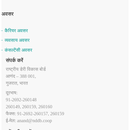
अवसर
कैरियर अवसर
व्यवसाय अवसर
कंसल्टेंसी अवसर
संपर्क करें
राष्‍ट्रीय डेरी विकास बोर्ड
आणंद – 388 001,
गुजरात, भारत
दूरभाष:
91-2692-260148
260149, 260159, 260160
फैक्‍स: 91-2692-260157, 260159
ई-मेल:
anand@nddb.coop