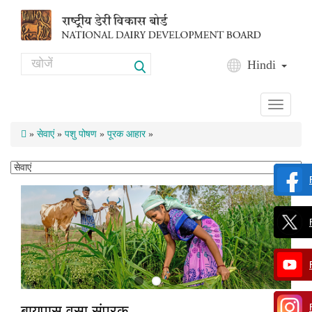
Skip to main content
Search
Hindi
Search form
Toggle
navigati
»
सेवाएं
»
पशु पोषण
»
पूरक आहार
»
बायपास वसा संपूरक