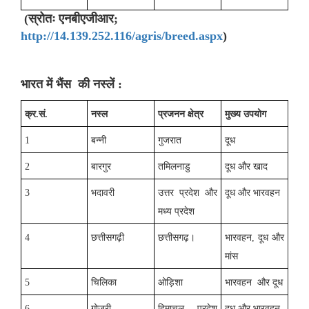
(स्रोतः एनबीएजीआर;
http://14.139.252.116/agris/breed.aspx
)
भारत में भैंस की नस्‍लें :
क्र.सं.
नस्ल
प्रजनन क्षेत्र
मुख्य उपयोग
1
बन्नी
गुजरात
दूध
2
बारगुर
तमिलनाडु
दूध और खाद
3
भदावरी
उत्तर प्रदेश और
दूध और भारवहन
मध्य प्रदेश
4
छत्तीसगढ़ी
छत्तीसगढ़।
भारवहन
,
दूध और
मांस
5
चिलिका
ओड़िशा
भारवहन और दूध
6
गोजरी
हिमाचल प्रदेश
दूध और भारवहन