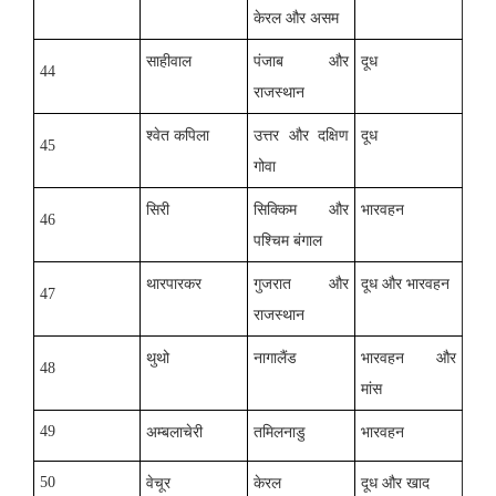
केरल और असम
साहीवाल
पंजाब और
दूध
44
राजस्थान
श्वेत कपिला
उत्तर और दक्षिण
दूध
45
गोवा
सिरी
सिक्किम और
भारवहन
46
पश्चिम बंगाल
थारपारकर
गुजरात और
दूध और भारवहन
47
राजस्थान
थुथो
नागालैंड
भारवहन और
48
मांस
49
अम्बलाचेरी
तमिलनाडु
भारवहन
50
वेचूर
केरल
दूध और खाद