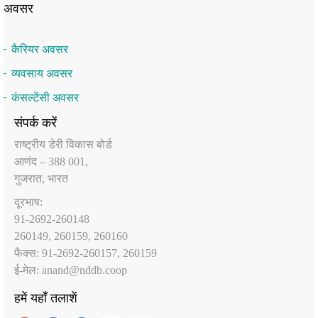
अवसर
कैरियर अवसर
व्यवसाय अवसर
कंसल्टेंसी अवसर
संपर्क करें
राष्‍ट्रीय डेरी विकास बोर्ड
आणंद – 388 001,
गुजरात, भारत
दूरभाष:
91-2692-260148
260149, 260159, 260160
फैक्‍स: 91-2692-260157, 260159
ई-मेल:
anand@nddb.coop
हमें यहाँ तलाशें