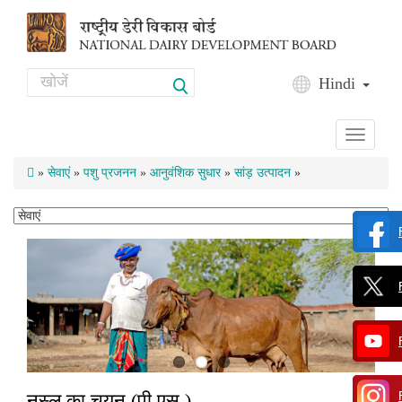
Skip to main content
Search
Hindi
Search form
Toggle
navigati
»
सेवाएं
»
पशु प्रजनन
»
आनुवंशिक सुधार
»
सांड़ उत्पादन
»
नस्ल का चयन (पी.एस.)