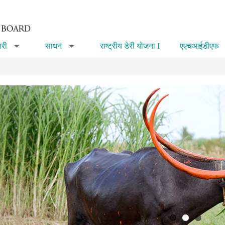
री
साधन
राष्ट्रीय डेरी योजना I
एएचआईडीएफ
»
»