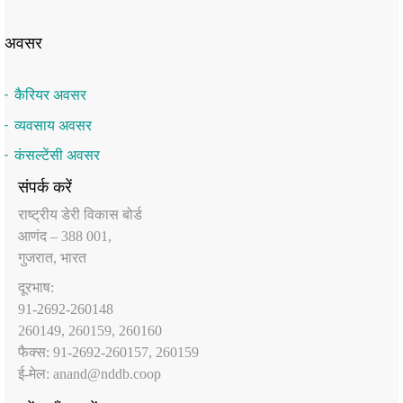
अवसर
कैरियर अवसर
व्यवसाय अवसर
कंसल्टेंसी अवसर
संपर्क करें
राष्‍ट्रीय डेरी विकास बोर्ड
आणंद – 388 001,
गुजरात, भारत
दूरभाष:
91-2692-260148
260149, 260159, 260160
फैक्‍स: 91-2692-260157, 260159
ई-मेल:
anand@nddb.coop