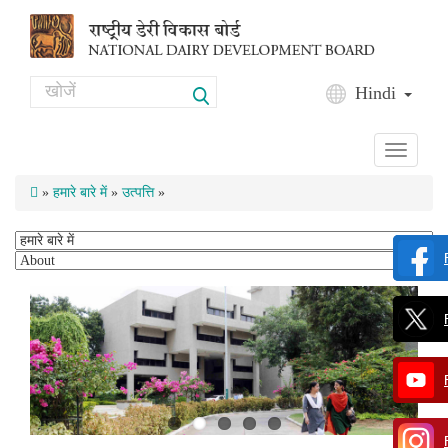
Skip to main content
Search
Hindi
Search form
Toggle
navigati
»
हमारे बारे में
»
उत्पत्ति
»