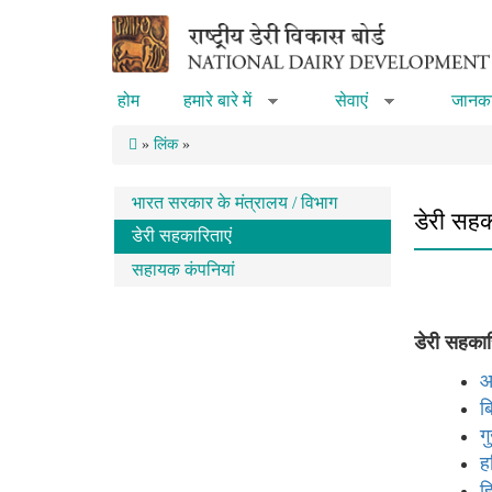
Skip to main content
होम
हमारे बारे में
सेवाएं
जानका
»
»
»
लिंक
»
भारत सरकार के मंत्रालय / विभाग
डेरी सहक
डेरी सहकारिताएं
सहायक कंपनियां
डेरी सहकार
आ
ब
ग
ह
ह