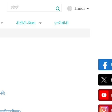
Search
Hindi
Search form
डीटीसी-जिका
एनपीडीडी
»
»
इडी)
ीएससीएमपीएफ)