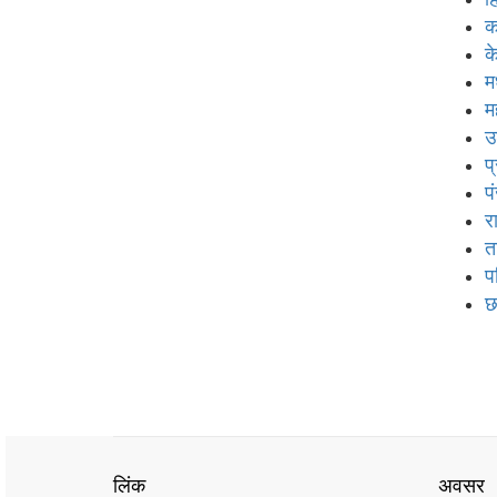
क
क
म
म
उ
प
प
र
त
प
छ
लिंक
अवसर