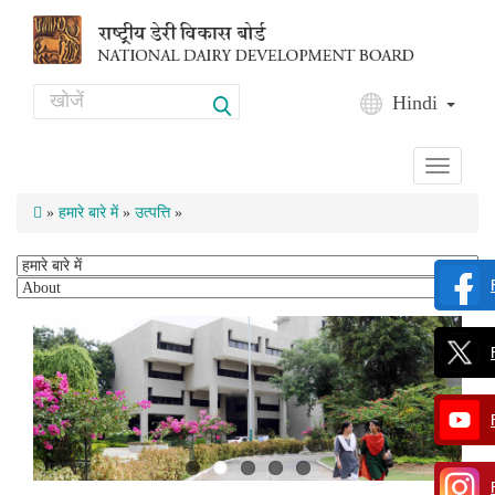
Skip to main content
Search
Hindi
Search form
Toggle
navigati
»
हमारे बारे में
»
उत्पत्ति
»